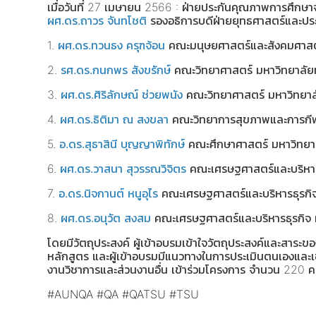
เมื่อวันที่ 27 เมษายน 2566 : ฝ่ายประกันคุณภาพการศึกษ
ผศ.ดร.ถาวร จันทโชติ
รองอธิการบดีฝ่ายยุทธศาสตร์และประ
1.
ผศ.ดร.ทวนธง ครุฑจ้อน
คณะมนุษยศาสตร์และสังคมศาสตร
2.
รศ.ดร.กนกพร สังขรักษ์
คณะวิทยาศาสตร์ มหาวิทยาลัย
3.
ผศ.ดร.ศิริลักษณ์ ช่วยพนัง
คณะวิทยาศาสตร์ มหาวิทยาล
4.
ผศ.ดร.ธิติมา ณ สงขลา
คณะวิทยาการสุขภาพและการกีฬ
5.
อ.ดร.สุธาสินี บุญญาพิทักษ์
คณะศึกษาศาสตร์ มหาวิทยา
6.
ผศ.ดร.วาสนา สุวรรณวิจิตร
คณะเศรษฐศาสตร์และบริหารธ
7.
อ.ดร.นิจกานต์ หนูอุไร
คณะเศรษฐศาสตร์และบริหารธุรกิจ
8.
ผศ.ดร.อนุวัต สงสม
คณะเศรษฐศาสตร์และบริหารธุรกิจ 
โดยมีวัตถุประสงค์ ผู้เข้าอบรมเข้าใจวัตถุประสงค์และ
หลักสูตร และผู้เข้าอบรมมีแนวทางในการประเมินตนเองและ
งานวิชาการและส่วนงานอื่น เข้าร่วมโครงการ จำนวน 220 
#AUNQA
#QA
#QATSU
#TSU